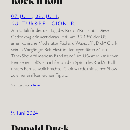
Rock’n’Roll
07 JULI
, 
09. JULI
, 
KULTUR&RELIGION
, 
R
Am 9. Juli findet der Tag des Rock’n’Roll statt. Dieser
Gedenktag erinnert daran, daß am 9.7.1956 der US-
amerikanische Moderator Richard Wagstaff „Dick“ Clark
seinen Vorgänger Bob Host in der legendären Musik-
Tanz-Show “American Bandstand” im US-amerikanischen
Fernsehen ablöste und fortan den Spirit des Rock’n’Roll
unters Fernsehvolk brachte. Clark wurde mit seiner Show
zu einer einflussreichen Figur…
Verfasst von
admin
9. Juni 2024
Donald Duck