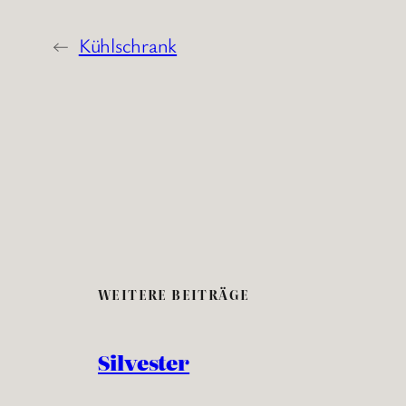
←
Kühlschrank
WEITERE BEITRÄGE
Silvester