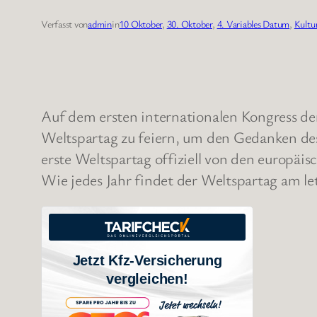
Verfasst von
admin
in
10 Oktober
, 
30. Oktober
, 
4. Variables Datum
, 
Kultu
Auf dem ersten internationalen Kongress de
Weltspartag zu feiern, um den Gedanken des
erste Weltspartag offiziell von den europäi
Wie jedes Jahr findet der Weltspartag am le
Jetzt Kfz-Versicherung
vergleichen!