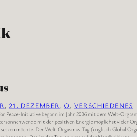
ik
us
ER
, 
21. DEZEMBER
, 
O
, 
VERSCHIEDENES
or Peace-Initiative begann im Jahr 2006 mit dem Welt-Orgasm
tersonnenwende mit der positiven Energie möglichst vieler O
n setzen möchte. Der Welt-Orgasmus-Tag (englisch Global Org
r begangen. Das ist der Tag, an dem auf der Nordhalbkugel…