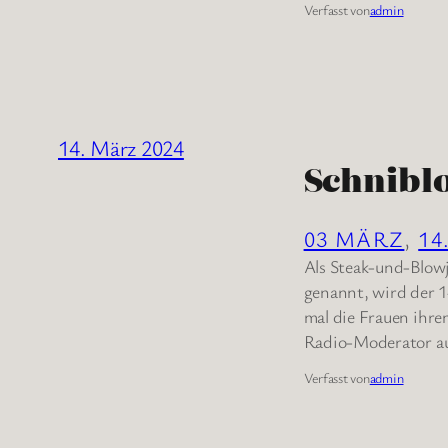
Verfasst von
admin
14. März 2024
Schnibl
03 MÄRZ
, 
14
Als Steak-und-Blowj
genannt, wird der 
mal die Frauen ihre
Radio-Moderator au
Verfasst von
admin