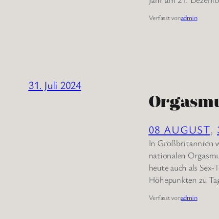
Verfasst von
admin
31. Juli 2024
Orgasm
08 AUGUST
, 
In Großbritannien w
nationalen Orgasmus
heute auch als Sex-T
Höhepunkten zu Tag
Verfasst von
admin