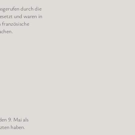
usgerufen durch die
esetzt und waren in
h französische
achen.
den 9. Mai als
tzten haben.