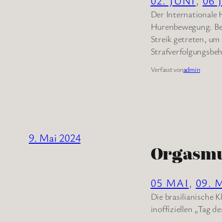
02. JUNI
, 
06 
Der Internationale 
Hurenbewegung. Bere
Streik getreten, um 
Strafverfolgungsbeh
Verfasst von
admin
9. Mai 2024
Orgasm
05 MAI
, 
09. 
Die brasilianische K
inoffiziellen „Tag d