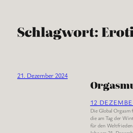
Schlagwort:
Erot
21. Dezember 2024
Orgasm
12 DEZEMB
Die Global Orgasm f
die am Tag der Win
für den Weltfriede
Jahr am 21. Dezembe