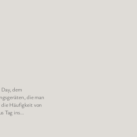
m Day, dem
ingsgeräten, die man
r die Häufigkeit von
us Tag ins…