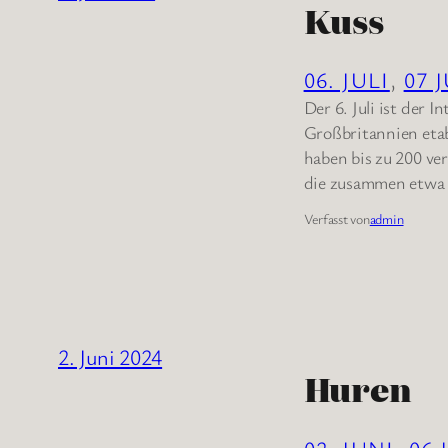
Kuss
06. JULI
, 
07 
Der 6. Juli ist der 
Großbritannien etab
haben bis zu 200 ve
die zusammen etwa 
Verfasst von
admin
2. Juni 2024
Huren