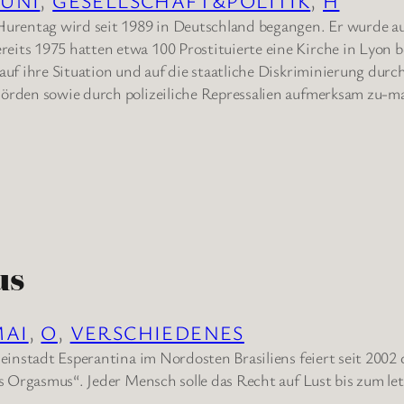
JUNI
, 
GESELLSCHAFT&POLITIK
, 
H
Hurentag wird seit 1989 in Deutschland begangen. Er wurde a
its 1975 hatten etwa 100 Prostituierte eine Kirche in Lyon b
auf ihre Situation und auf die staatliche Diskriminierung durc
örden sowie durch polizeiliche Repressalien aufmerksam zu-m
us
MAI
, 
O
, 
VERSCHIEDENES
leinstadt Esperantina im Nordosten Brasiliens feiert seit 2002 
es Orgasmus“. Jeder Mensch solle das Recht auf Lust bis zum le