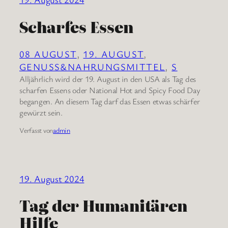
Scharfes Essen
08 AUGUST
, 
19. AUGUST
, 
GENUSS&NAHRUNGSMITTEL
, 
S
Alljährlich wird der 19. August in den USA als Tag des
scharfen Essens oder National Hot and Spicy Food Day
begangen. An diesem Tag darf das Essen etwas schärfer
gewürzt sein.
Verfasst von
admin
19. August 2024
Tag der Humanitären
Hilfe