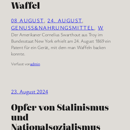
Waffel
08 AUGUST
, 
24. AUGUST
, 
GENUSS&NAHRUNGSMITTEL
, 
W
Der Amerikaner Cornelius Swarthout aus Troy im
Bundesstaat New York erhielt am 24. August 1869 ein
Patent für ein Gerät, mit dem man Waffeln backen
konnte.
Verfasst von
admin
23. August 2024
Opfer von Stalinismus
und
Nationalsozialismus