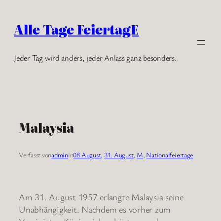
Zum
Inhalt
Alle Tage FeiertagE
springen
Jeder Tag wird anders, jeder Anlass ganz besonders.
Malaysia
Verfasst von
admin
in
08 August
, 
31. August
, 
M
, 
Nationalfeiertage
Am 31. August 1957 erlangte Malaysia seine
Unabhängigkeit. Nachdem es vorher zum