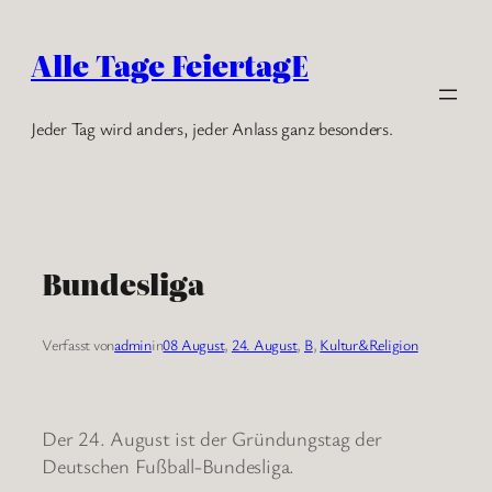
Zum
Inhalt
Alle Tage FeiertagE
springen
Jeder Tag wird anders, jeder Anlass ganz besonders.
Bundesliga
Verfasst von
admin
in
08 August
, 
24. August
, 
B
, 
Kultur&Religion
Der 24. August ist der Gründungstag der
Deutschen Fußball-Bundesliga.