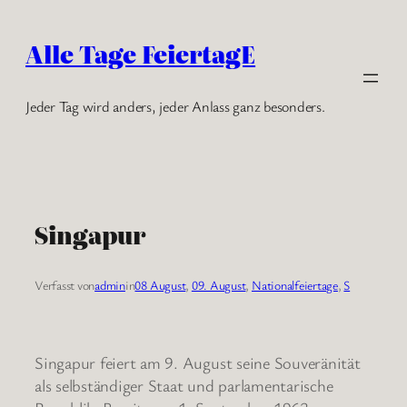
Zum
Inhalt
Alle Tage FeiertagE
springen
Jeder Tag wird anders, jeder Anlass ganz besonders.
Singapur
Verfasst von
admin
in
08 August
, 
09. August
, 
Nationalfeiertage
, 
S
Singapur feiert am 9. August seine Souveränität
als selbständiger Staat und parlamentarische