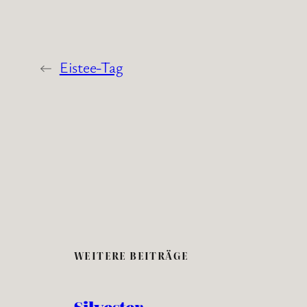
←
Eistee-Tag
WEITERE BEITRÄGE
Silvester