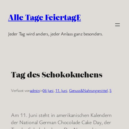
Zum
Inhalt
Alle Tage FeiertagE
springen
Jeder Tag wird anders, jeder Anlass ganz besonders.
Tag des Schokokuchens
Verfasst von
admin
in
06 Juni
, 
11. Juni
, 
Genuss&Nahrungsmittel
, 
S
Am 11. Juni steht in amerikanischen Kalendern
der National German Chocolade Cake Day, der