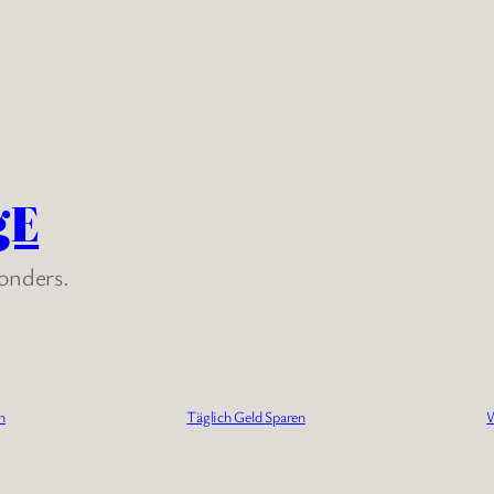
gE
sonders.
n
Täglich Geld Sparen
W