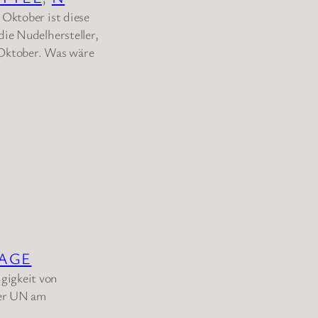
 Oktober ist diese
die Nudelhersteller,
 Oktober. Was wäre
TAGE
gigkeit von
der UN am