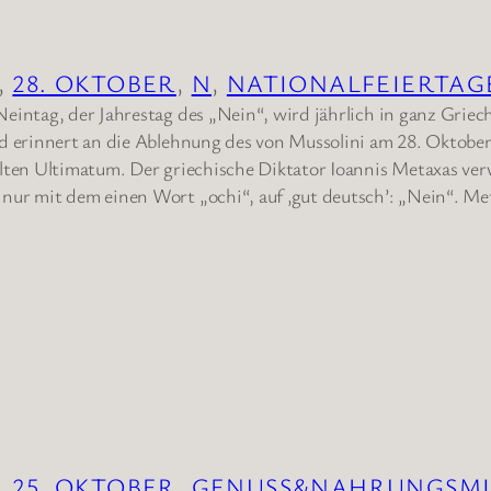
, 
28. OKTOBER
, 
N
, 
NATIONALFEIERTAG
eintag, der Jahrestag des „Nein“, wird jährlich in ganz Griec
d erinnert an die Ablehnung des von Mussolini am 28. Oktobe
lten Ultimatum. Der griechische Diktator Ioannis Metaxas ver
nur mit dem einen Wort „οchi“, auf ‚gut deutsch’: „Nein“. M
, 
25. OKTOBER
, 
GENUSS&NAHRUNGSMI