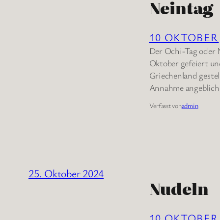
Neintag
10 OKTOBER
Der Ochi-Tag oder N
Oktober gefeiert un
Griechenland gestel
Annahme angeblich 
Verfasst von
admin
25. Oktober 2024
Nudeln
10 OKTOBER