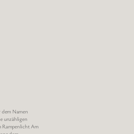
ter dem Namen
ie unzähligen
im Rampenlicht Am
 ganz dem