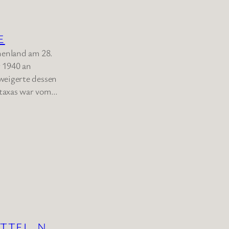
E
henland am 28.
r 1940 an
weigerte dessen
etaxas war vom…
TTEL
, 
N