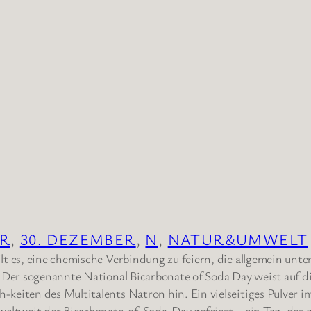
ER
, 
30. DEZEMBER
, 
N
, 
NATUR&UMWELT
t es, eine chemische Verbindung zu feiern, die allgemein un
 Der sogenannte National Bicarbonate of Soda Day weist auf d
eiten des Multitalents Natron hin. Ein vielseitiges Pulver 
eltweit der Bicarbonate-of-Soda-Day gefeiert – ein Tag, der