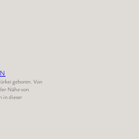
N
Türkei geboren. Von
n der Nähe von
 in dieser