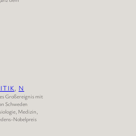
ITIK
, 
N
les Großereignis mit
von Schweden
iologie, Medizin,
iedens-Nobelpreis