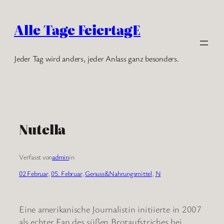
Zum
Inhalt
Alle Tage FeiertagE
springen
Jeder Tag wird anders, jeder Anlass ganz besonders.
Nutella
Verfasst von
admin
in
02 Februar
, 
05. Februar
, 
Genuss&Nahrungsmittel
, 
N
Eine amerikanische Journalistin initiierte in 2007
als echter Fan des süßen Brotaufstriches bei