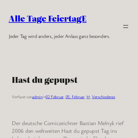
Zum
Inhalt
Alle Tage FeiertagE
springen
Jeder Tag wird anders, jeder Anlass ganz besonders.
Hast du gepupst
Verfasst von
admin
in
02 Februar
, 
05. Februar
, 
H
, 
Verschiedenes
Der deutsche Comiczeichner Bastian Melnyk rief
2006 den weltweiten Hast du gepupst Tag ins