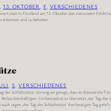
, 
13. OKTOBER
, 
F
, 
VERSCHIEDENES
feiert man in Finnland am 13. Oktober den nationalen Fehlerta
zu erkennen und zu beheben.
ütze
JULI
, 
S
, 
VERSCHIEDENES
 Tag der Schlafmütze. Vorweg sei gesagt, dass es diesmal die Fi
 Anlass beschäftigen. Unikeonpäivä ist übersetzt ‚der Tag des 
 auch sagen ‚der Tag der Schlafmütze’ Am heutigen Tag geht’s
als letzter noch im Bett…