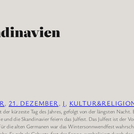
dinavien
ER
, 
21. DEZEMBER
, 
J
, 
KULTUR&RELIGIO
der kürzeste Tag des Jahres, gefolgt von der längsten Nacht. E
nd die Skandinavier feiern das Julfest. Das Julfest ist der Vo
Für die alten Germanen war das Wintersonnwendfest wahrsche
Jahr. Es galt als Geburts-fest der Sonne, symbolisiert durch d