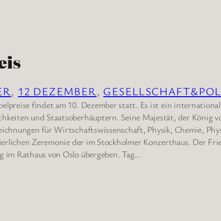
eis
ER
, 
12 DEZEMBER
, 
GESELLSCHAFT&POL
elpreise findet am 10. Dezember statt. Es ist ein internationa
chkeiten und Staatsoberhäuptern. Seine Majestät, der König 
eichnungen für Wirtschaftswissenschaft, Physik, Chemie, Phys
feierlichen Zeremonie der im Stockholmer Konzerthaus. Der Fr
ag im Rathaus von Oslo übergeben. Tag…