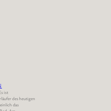
N
s ist
rläufer des heutigen
inlich das
as Rad. Am…