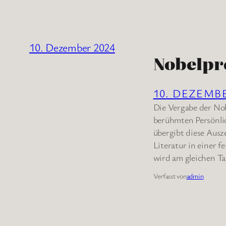
10. Dezember 2024
Nobelpr
10. DEZEMB
Die Vergabe der Nob
berühmten Persönli
übergibt diese Ausz
Literatur in einer 
wird am gleichen T
Verfasst von
admin