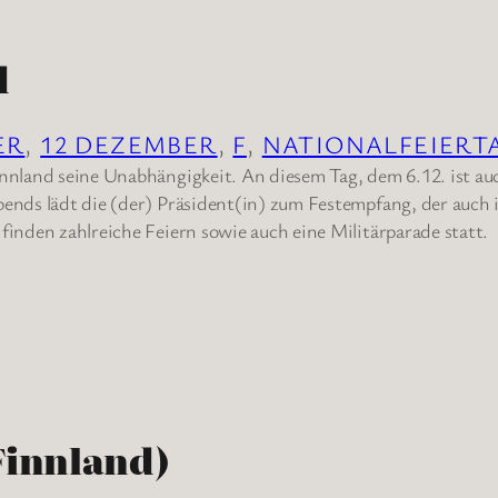
d
ER
, 
12 DEZEMBER
, 
F
, 
NATIONALFEIERT
innland seine Unabhängigkeit. An diesem Tag, dem 6.12. ist au
bends lädt die (der) Präsident(in) zum Festempfang, der auch
finden zahlreiche Feiern sowie auch eine Militärparade statt.
Finnland)