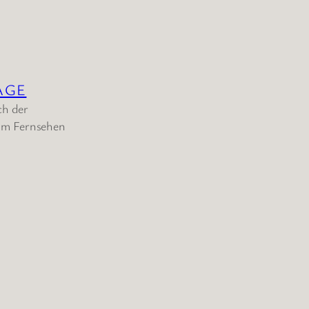
AGE
ch der
 im Fernsehen