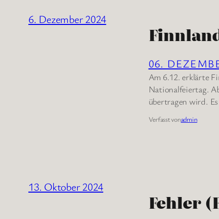
6. Dezember 2024
Finnlan
06. DEZEMB
Am 6.12. erklärte F
Nationalfeiertag. A
übertragen wird. Es 
Verfasst von
admin
13. Oktober 2024
Fehler (