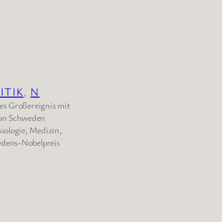
ITIK
, 
N
les Großereignis mit
von Schweden
iologie, Medizin,
iedens-Nobelpreis