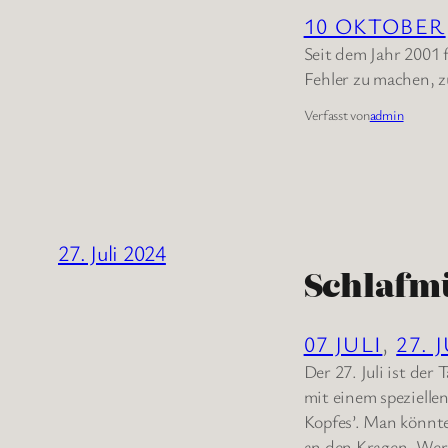
10 OKTOBER
Seit dem Jahr 2001 
Fehler zu machen, 
Verfasst von
admin
27. Juli 2024
Schlafm
07 JULI
, 
27. 
Der 27. Juli ist der
mit einem speziellen
Kopfes’. Man könnte
an den Kragen. Wer 