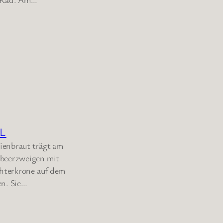
L
ienbraut trägt am
lbeerzweigen mit
chterkrone auf dem
en. Sie…