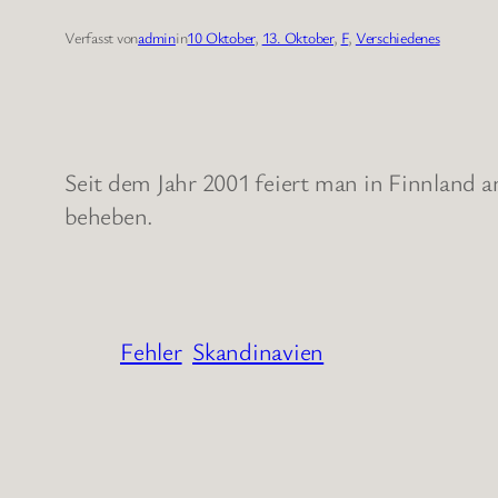
Verfasst von
admin
in
10 Oktober
, 
13. Oktober
, 
F
, 
Verschiedenes
Seit dem Jahr 2001 feiert man in Finnland 
beheben.
Fehler
Skandinavien