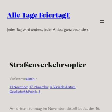
Zum
Inhalt
Alle Tage FeiertagE
springen
Jeder Tag wird anders, jeder Anlass ganz besonders.
Straßenverkehrsopfer
Verfasst von
admin
in
11 November
, 
17. November
, 
4. Variables Datum
, 
Gesellschaft&Politik
, 
S
Am dritten Sonntag im November, aktuell ist das der 16.