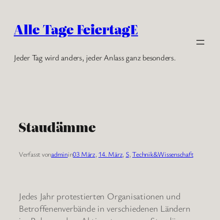
Zum
Inhalt
Alle Tage FeiertagE
springen
Jeder Tag wird anders, jeder Anlass ganz besonders.
Staudämme
Verfasst von
admin
in
03 März
, 
14. März
, 
S
, 
Technik&Wissenschaft
Jedes Jahr protestierten Organisationen und
Betroffenenverbände in verschiedenen Ländern