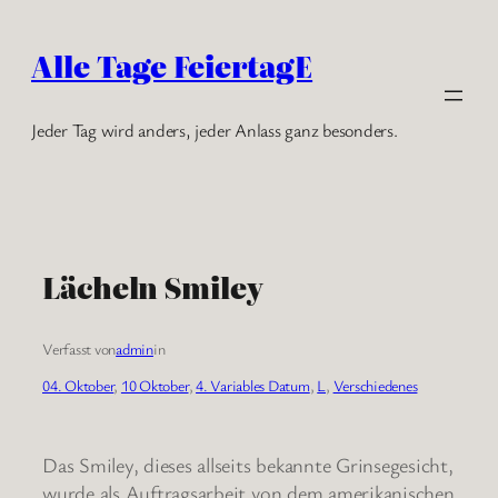
Zum
Inhalt
Alle Tage FeiertagE
springen
Jeder Tag wird anders, jeder Anlass ganz besonders.
Lächeln Smiley
Verfasst von
admin
in
04. Oktober
, 
10 Oktober
, 
4. Variables Datum
, 
L
, 
Verschiedenes
Das Smiley, dieses allseits bekannte Grinsegesicht,
wurde als Auftragsarbeit von dem amerikanischen