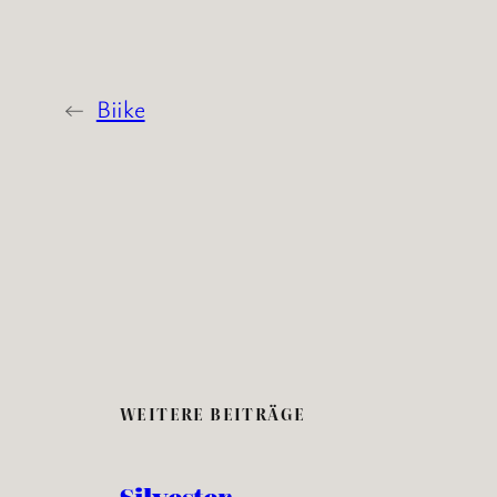
←
Biike
WEITERE BEITRÄGE
Silvester