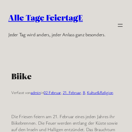
Zum
Inhalt
Alle Tage FeiertagE
springen
Jeder Tag wird anders, jeder Anlass ganz besonders.
Biike
Verfasst von
admin
in
02 Februar
, 
21. Februar
, 
B
, 
Kultur&Religion
Die Friesen feiern am 21. Februar eines jeden Jahres ihr
Biikebrennen. Die Feuer werden entlang der Küste sowie
auf den Inseln und Halligen entzündet. Das Brauchtum