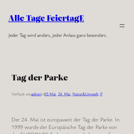
Zum
Inhalt
Alle Tage FeiertagE
springen
Jeder Tag wird anders, jeder Anlass ganz besonders.
Tag der Parke
Verfasst von
admin
in
05 Mai
, 
24. Mai
, 
Natur&Umwelt
, 
P
Der 24. Mai ist europaweit der Tag der Parke. In
1999 wurde der Europäische Tag der Parke von