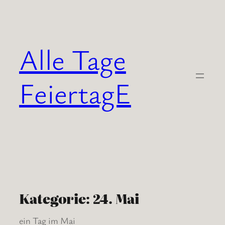
Zum
Inhalt
springen
Alle Tage
FeiertagE
Kategorie:
24. Mai
ein Tag im Mai