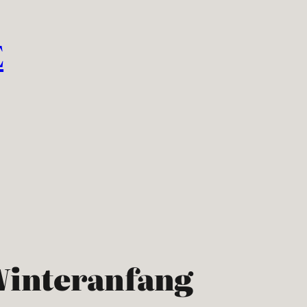
E
Winteranfang