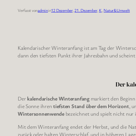
Verfasst von
admin
in
12 Dezember
, 
21. Dezember
, 
K
, 
Natur&Umwelt
Kalendarischer Winteranfang ist am Tag der Winterso
dann den tiefsten Punkt ihrer Jahresbahn und scheint
Der kal
Der
kalendarische Winteranfang
markiert den Beginn 
die Sonne ihren
tiefsten Stand über dem Horizont
, u
Wintersonnenwende
bezeichnet und spielt nicht nur 
Mit dem Winteranfang endet der Herbst, und die Natur
zurück oder halten Winterschlaf, und in höheren Lage