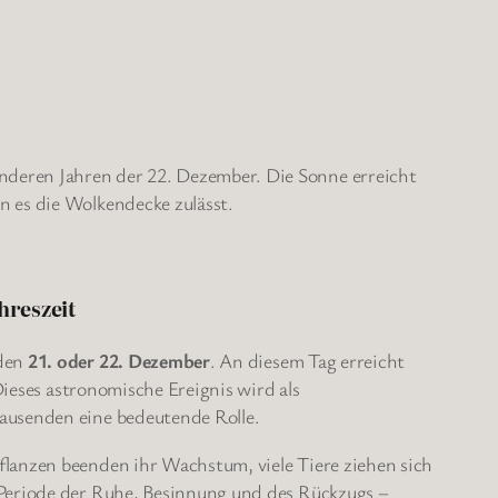
nderen Jahren der 22. Dezember. Die Sonne erreicht
n es die Wolkendecke zulässt.
hreszeit
 den
21. oder 22. Dezember
. An diesem Tag erreicht
Dieses astronomische Ereignis wird als
rtausenden eine bedeutende Rolle.
flanzen beenden ihr Wachstum, viele Tiere ziehen sich
e Periode der Ruhe, Besinnung und des Rückzugs –