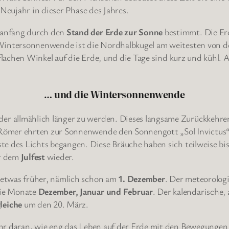
 Neujahr in dieser Phase des Jahres.
ranfang durch den
Stand der Erde zur Sonne
bestimmt. Die Er
 Wintersonnenwende ist die Nordhalbkugel am weitesten von 
 flachen Winkel auf die Erde, und die Tage sind kurz und kühl.
… und die Wintersonnenwende
 allmählich länger zu werden. Dieses langsame Zurückkehren d
 Römer ehrten zur Sonnenwende den Sonnengott „Sol Invictus“
te des Lichts begangen. Diese Bräuche haben sich teilweise bi
er dem
Julfest
wieder.
 etwas früher, nämlich schon am
1. Dezember
. Der meteorologi
die Monate
Dezember, Januar und Februar
. Der kalendarische,
leiche
um den 20. März.
hr daran, wie eng das Leben auf der Erde mit den Bewegungen 