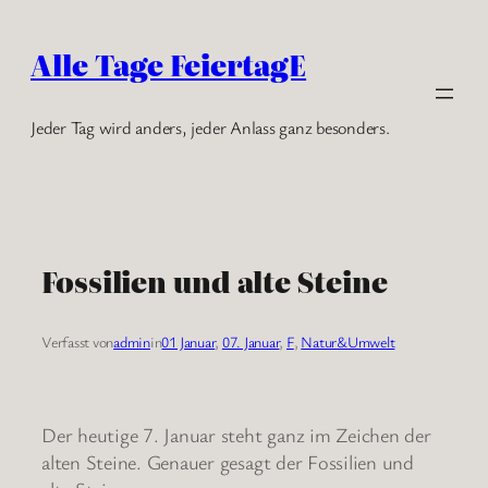
Zum
Inhalt
Alle Tage FeiertagE
springen
Jeder Tag wird anders, jeder Anlass ganz besonders.
Fossilien und alte Steine
Verfasst von
admin
in
01 Januar
, 
07. Januar
, 
F
, 
Natur&Umwelt
Der heutige 7. Januar steht ganz im Zeichen der
alten Steine. Genauer gesagt der Fossilien und