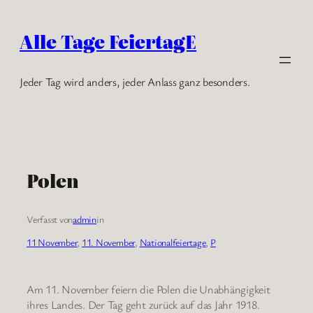
Zum
Inhalt
Alle Tage FeiertagE
springen
Jeder Tag wird anders, jeder Anlass ganz besonders.
Polen
Verfasst von
admin
in
11 November
, 
11. November
, 
Nationalfeiertage
, 
P
Am 11. November feiern die Polen die Unabhängigkeit
ihres Landes. Der Tag geht zurück auf das Jahr 1918.