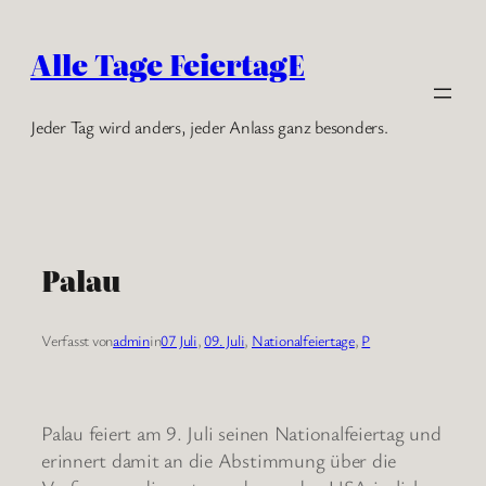
Zum
Inhalt
Alle Tage FeiertagE
springen
Jeder Tag wird anders, jeder Anlass ganz besonders.
Palau
Verfasst von
admin
in
07 Juli
, 
09. Juli
, 
Nationalfeiertage
, 
P
Palau feiert am 9. Juli seinen Nationalfeiertag und
erinnert damit an die Abstimmung über die