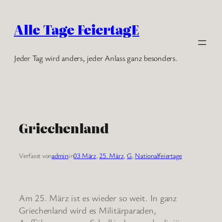
Zum
Inhalt
Alle Tage FeiertagE
springen
Jeder Tag wird anders, jeder Anlass ganz besonders.
Griechenland
Verfasst von
admin
in
03 März
, 
25. März
, 
G
, 
Nationalfeiertage
Am 25. März ist es wieder so weit. In ganz
Griechenland wird es Militärparaden,