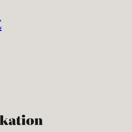
E
kation