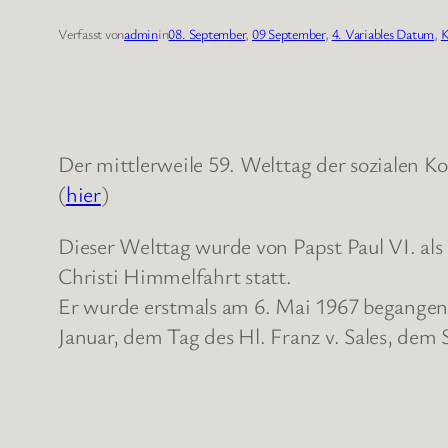
Verfasst von
admin
in
08. September
, 
09 September
, 
4. Variables Datum
, 
K
Der mittlerweile 59. Welttag der sozialen 
(
hier
)
Dieser Welttag wurde von Papst Paul VI. a
Christi Himmelfahrt statt.
Er wurde erstmals am 6. Mai 1967 begangen. 
Januar, dem Tag des Hl. Franz v. Sales, dem 