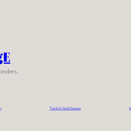
gE
sonders.
n
Täglich Geld Sparen
W