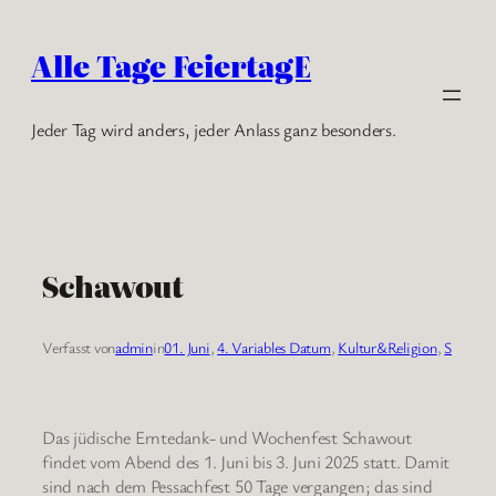
Zum
Inhalt
Alle Tage FeiertagE
springen
Jeder Tag wird anders, jeder Anlass ganz besonders.
Schawout
Verfasst von
admin
in
01. Juni
, 
4. Variables Datum
, 
Kultur&Religion
, 
S
Das jüdische Erntedank- und Wochenfest Schawout
findet vom Abend des 1. Juni bis 3. Juni 2025 statt. Damit
sind nach dem Pessachfest 50 Tage vergangen; das sind