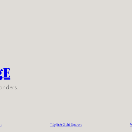
gE
sonders.
n
Täglich Geld Sparen
W