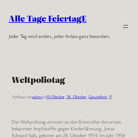
Zum
Inhalt
Alle Tage FeiertagE
springen
Jeder Tag wird anders, jeder Anlass ganz besonders.
Weltpoliotag
Verfasst von
admin
in
10 Oktober
, 
28. Oktober
, 
Gesundheit
, 
P
Der Weltpoliotag erinnert an den Entwickler des ersten
bekannten Impfstoffes gegen Kinderlähmung, Jonas
Edward Salk, geboren am 28. Oktober 1914. Im Jahr 1954