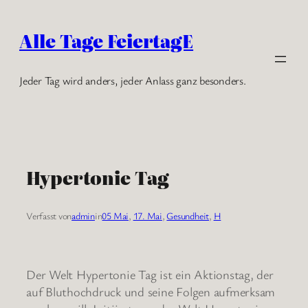
Zum
Inhalt
Alle Tage FeiertagE
springen
Jeder Tag wird anders, jeder Anlass ganz besonders.
Hypertonie Tag
Verfasst von
admin
in
05 Mai
, 
17. Mai
, 
Gesundheit
, 
H
Der Welt Hypertonie Tag ist ein Aktionstag, der
auf Bluthochdruck und seine Folgen aufmerksam