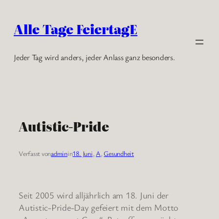
Zum
Inhalt
Alle Tage FeiertagE
springen
Jeder Tag wird anders, jeder Anlass ganz besonders.
Autistic-Pride
Verfasst von
admin
in
18. Juni
, 
A
, 
Gesundheit
Seit 2005 wird alljährlich am 18. Juni der
Autistic-Pride-Day gefeiert mit dem Motto