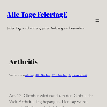
Zum
Inhalt
Alle Tage FeiertagE
springen
Jeder Tag wird anders, jeder Anlass ganz besonders.
Arthritis
Verfasst von
admin
in
10 Oktober
, 
12. Oktober
, 
A
, 
Gesundheit
Am 12. Oktober wird rund um den Globus der
Welt Arthritis Tag begangen. Der Tag wurde