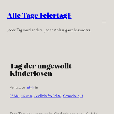
Zum
Inhalt
Alle Tage FeiertagE
springen
Jeder Tag wird anders, jeder Anlass ganz besonders.
Tag der ungewollt
Kinderlosen
Verfasst von
admin
in
05 Mai
, 
16. Mai
, 
Gesellschaft&Politik
, 
Gesundheit
, 
U
Der Tag der ungewollt Kinderlosen am 16. Mai,