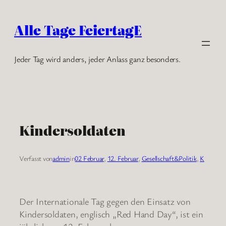
Zum
Inhalt
Alle Tage FeiertagE
springen
Jeder Tag wird anders, jeder Anlass ganz besonders.
Kindersoldaten
Verfasst von
admin
in
02 Februar
, 
12. Februar
, 
Gesellschaft&Politik
, 
K
Der Internationale Tag gegen den Einsatz von
Kindersoldaten, englisch „Red Hand Day“, ist ein