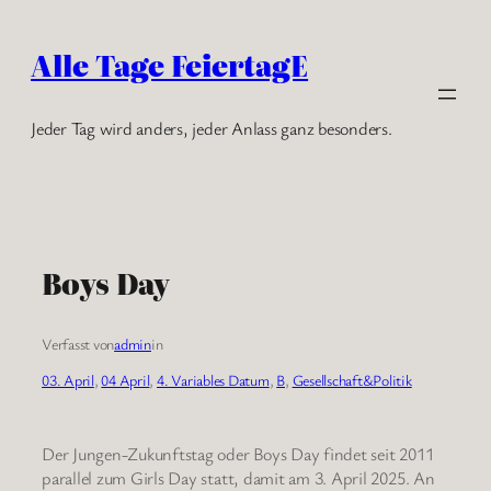
Zum
Inhalt
Alle Tage FeiertagE
springen
Jeder Tag wird anders, jeder Anlass ganz besonders.
Boys Day
Verfasst von
admin
in
03. April
, 
04 April
, 
4. Variables Datum
, 
B
, 
Gesellschaft&Politik
Der Jungen-Zukunftstag oder Boys Day findet seit 2011
parallel zum Girls Day statt, damit am 3. April 2025. An