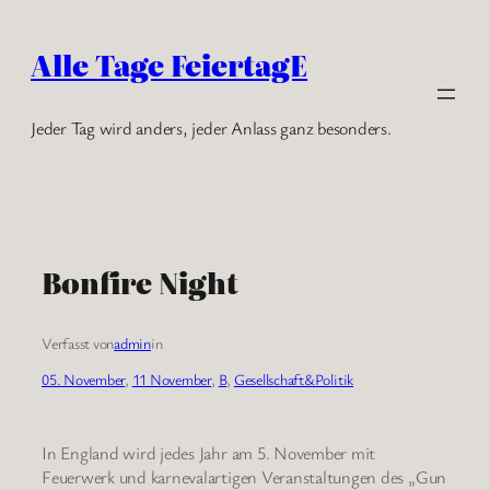
Zum
Inhalt
Alle Tage FeiertagE
springen
Jeder Tag wird anders, jeder Anlass ganz besonders.
Bonfire Night
Verfasst von
admin
in
05. November
, 
11 November
, 
B
, 
Gesellschaft&Politik
In England wird jedes Jahr am 5. November mit
Feuerwerk und karnevalartigen Veranstaltungen des „Gun