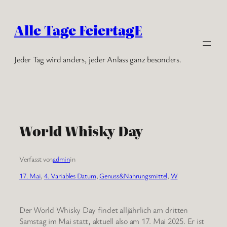
Zum
Inhalt
Alle Tage FeiertagE
springen
Jeder Tag wird anders, jeder Anlass ganz besonders.
World Whisky Day
Verfasst von
admin
in
17. Mai
, 
4. Variables Datum
, 
Genuss&Nahrungsmittel
, 
W
Der World Whisky Day findet alljährlich am dritten
Samstag im Mai statt, aktuell also am 17. Mai 2025. Er ist