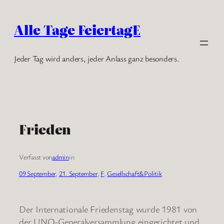
Zum
Inhalt
Alle Tage FeiertagE
springen
Jeder Tag wird anders, jeder Anlass ganz besonders.
Frieden
Verfasst von
admin
in
09 September
, 
21. September
, 
F
, 
Gesellschaft&Politik
Der Internationale Friedenstag wurde 1981 von
der UNO-Generalversammlung eingerichtet und