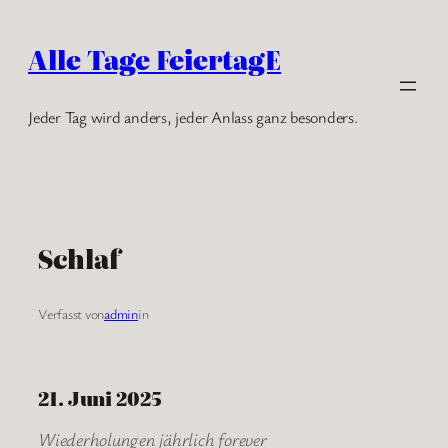
Zum
Inhalt
Alle Tage FeiertagE
springen
Jeder Tag wird anders, jeder Anlass ganz besonders.
Schlaf
Verfasst von
admin
in
21. Juni 2025
Wiederholungen jährlich forever