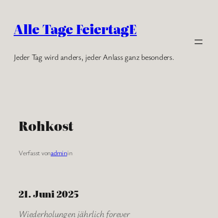
Zum
Inhalt
Alle Tage FeiertagE
springen
Jeder Tag wird anders, jeder Anlass ganz besonders.
Rohkost
Verfasst von
admin
in
21. Juni 2025
Wiederholungen jährlich forever