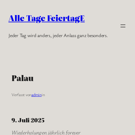
Zum
Inhalt
Alle Tage FeiertagE
springen
Jeder Tag wird anders, jeder Anlass ganz besonders.
Palau
Verfasst von
admin
in
9. Juli 2025
Wiederholungen jährlich forever