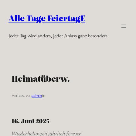
Zum
Inhalt
Alle Tage FeiertagE
springen
Jeder Tag wird anders, jeder Anlass ganz besonders.
Heimatüberw.
Verfasst von
admin
in
16. Juni 2025
Wiederholungen jährlich forever