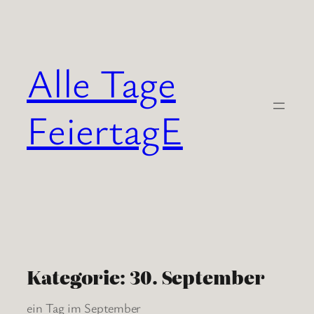
Zum
Inhalt
springen
Alle Tage
FeiertagE
Kategorie:
30. September
ein Tag im September