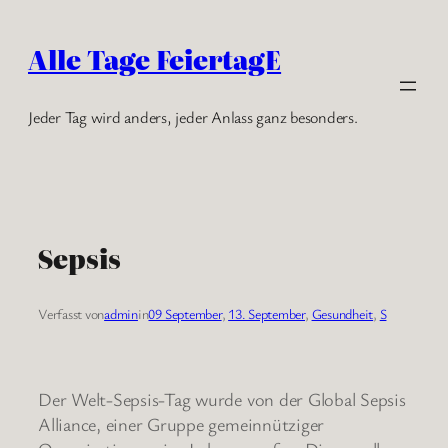
Zum
Inhalt
Alle Tage FeiertagE
springen
Jeder Tag wird anders, jeder Anlass ganz besonders.
Sepsis
Verfasst von
admin
in
09 September
, 
13. September
, 
Gesundheit
, 
S
Der Welt-Sepsis-Tag wurde von der Global Sepsis
Alliance, einer Gruppe gemeinnütziger