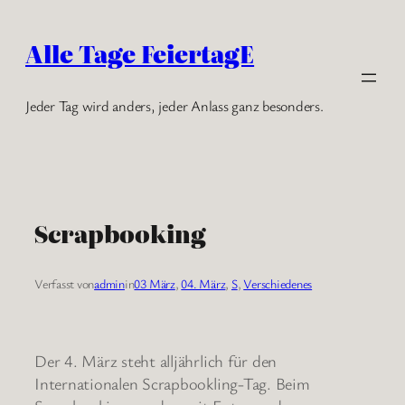
Zum
Inhalt
Alle Tage FeiertagE
springen
Jeder Tag wird anders, jeder Anlass ganz besonders.
Scrapbooking
Verfasst von
admin
in
03 März
, 
04. März
, 
S
, 
Verschiedenes
Der 4. März steht alljährlich für den
Internationalen Scrapbookling-Tag. Beim