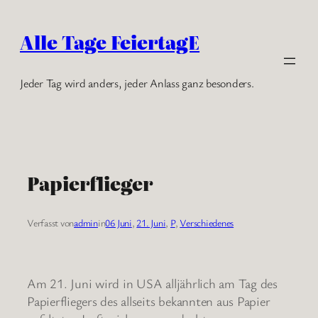
Zum
Inhalt
Alle Tage FeiertagE
springen
Jeder Tag wird anders, jeder Anlass ganz besonders.
Papierflieger
Verfasst von
admin
in
06 Juni
, 
21. Juni
, 
P
, 
Verschiedenes
Am 21. Juni wird in USA alljährlich am Tag des
Papierfliegers des allseits bekannten aus Papier