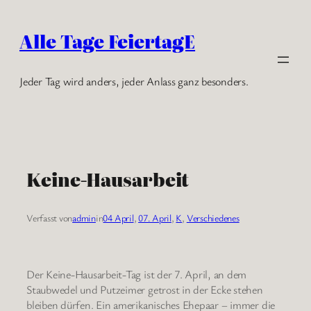
Zum
Inhalt
Alle Tage FeiertagE
springen
Jeder Tag wird anders, jeder Anlass ganz besonders.
Keine-Hausarbeit
Verfasst von
admin
in
04 April
, 
07. April
, 
K
, 
Verschiedenes
Der Keine-Hausarbeit-Tag ist der 7. April, an dem
Staubwedel und Putzeimer getrost in der Ecke stehen
bleiben dürfen. Ein amerikanisches Ehepaar – immer die