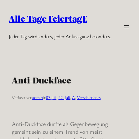
Zum
Inhalt
Alle Tage FeiertagE
springen
Jeder Tag wird anders, jeder Anlass ganz besonders.
Anti-Duckface
Verfasst von
admin
in
07 Juli
, 
22. Juli
, 
A
, 
Verschiedenes
Anti-Duckface dürfte als Gegenbewegung
gemeint sein zu einem Trend von meist